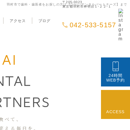
〒205-0023
羽村市で歯科・歯医者をお探しの方は【ひらいデンタルパートナーズ】まで
東京都羽村市神明台１-２２-１
アクセス
ブログ
042-533-5157
RAI
NTAL
24時間
WEB予約
RTNERS
ACCESS
食べて、
笑える毎日を。