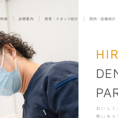
の特徴
診療案内
院長・スタッフ紹介
院内・設備紹介
再生療法・審美治療
院内紹介
小児矯正
設備紹介
HI
DE
PA
おいしく
思いきり