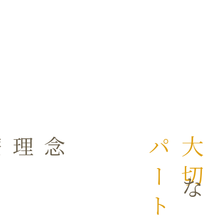
療理念
パートナー
大切