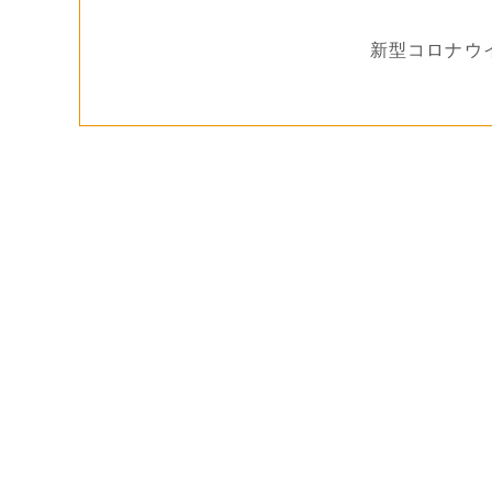
[臨時休診のお知らせ]
新型コロナウ
6月7日（土）は、歯科医師会行事参加のため午
だきます。
6月12日（木）は、講習会参加のため午後休診
す。