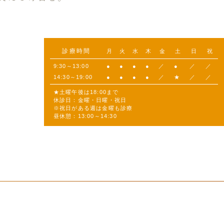
診療時間
月
火
水
木
金
土
日
祝
9:30～13:00
●
●
●
●
／
●
／
／
14:30～19:00
●
●
●
●
／
★
／
／
★土曜午後は18:00まで
休診日：金曜・日曜・祝日
※祝日がある週は金曜も診療
昼休憩：13:00～14:30